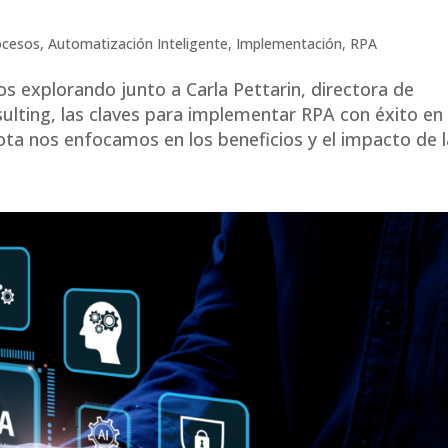
ocesos
,
Automatización Inteligente
,
Implementación
,
RPA
 explorando junto a Carla Pettarin, directora de
ulting, las claves para implementar RPA con éxito en
ta nos enfocamos en los beneficios y el impacto de la