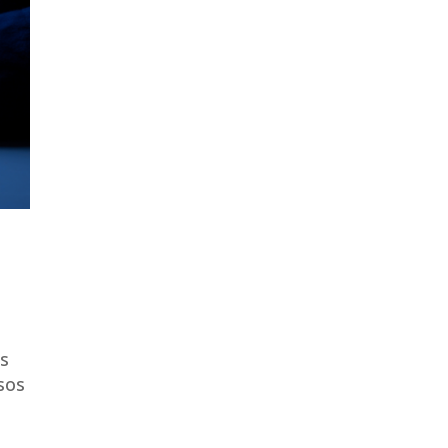
n
es
sos