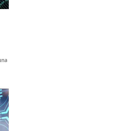
o
una