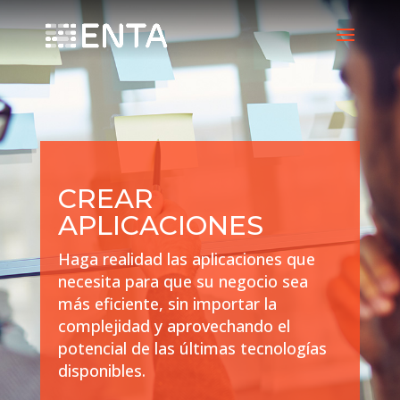
CREAR
APLICACIONES
Haga realidad las aplicaciones que
necesita para que su negocio sea
más eficiente, sin importar la
complejidad y aprovechando el
potencial de las últimas tecnologías
disponibles.